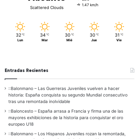
1.47 km/h
Scattered Clouds
32
34
30
30
31
℃
℃
℃
℃
℃
Lun
Mar
Mié
Jue
Vie
Entradas Recientes
::Balonmano – Las Guerreras Juveniles vuelven a hacer
historia: España conquista su segundo Mundial consecutivo
tras una remontada inolvidable
::Baloncesto – España arrasa a Francia y firma una de las
mayores exhibiciones de la historia para conquistar el oro
europeo U18
::Balonmano – Los Hispanos Juveniles rozan la remontada,