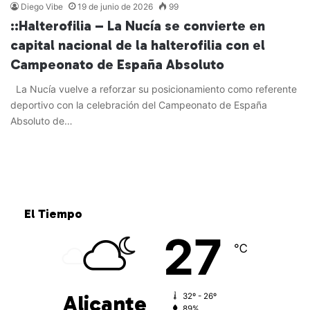
Diego Vibe
19 de junio de 2026
99
::Halterofilia – La Nucía se convierte en
capital nacional de la halterofilia con el
Campeonato de España Absoluto
La Nucía vuelve a reforzar su posicionamiento como referente
deportivo con la celebración del Campeonato de España
Absoluto de…
Leer más »
El Tiempo
27
℃
Alicante
32º - 26º
89%