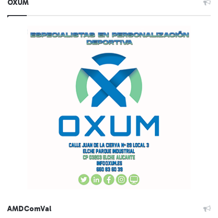
OXUM
AMDComVal