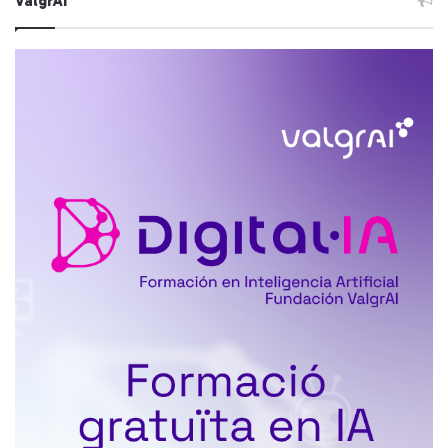
ValgrAI