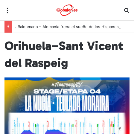
Menú
B
::Balonmano – Alemania frena el sueño de los Hispanos Juveniles, que lucharán ahora por el bronce europeo
Orihuela–Sant Vicent
del Raspeig