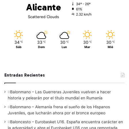
Alicante
34º - 26º
61%
2.32 km/h
Scattered Clouds
34
33
30
30
30
℃
℃
℃
℃
℃
Sáb
Dom
Lun
Mar
Mié
Entradas Recientes
::Balonmano – Las Guerreras Juveniles vuelven a hacer
historia y pelearán por el título mundial en Rumanía
::Balonmano – Alemania frena el sueño de los Hispanos
Juveniles, que lucharán ahora por el bronce europeo
::Baloncesto – Eurobasket U16. España encuentra carácter en
la adversidad y abre el Eurobasket U16 con una remontada