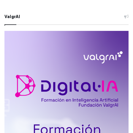
ValgrAI