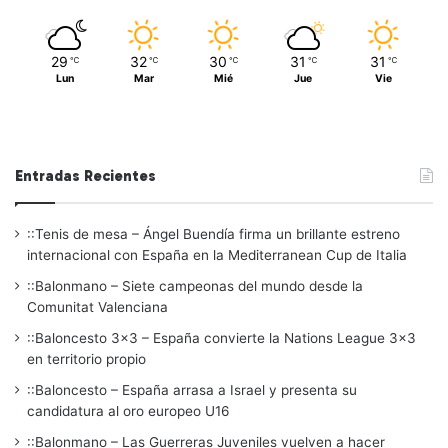
29
32
30
31
31
℃
℃
℃
℃
℃
Lun
Mar
Mié
Jue
Vie
Entradas Recientes
::Tenis de mesa – Ángel Buendía firma un brillante estreno
internacional con España en la Mediterranean Cup de Italia
::Balonmano – Siete campeonas del mundo desde la
Comunitat Valenciana
::Baloncesto 3×3 – España convierte la Nations League 3×3
en territorio propio
::Baloncesto – España arrasa a Israel y presenta su
candidatura al oro europeo U16
::Balonmano – Las Guerreras Juveniles vuelven a hacer