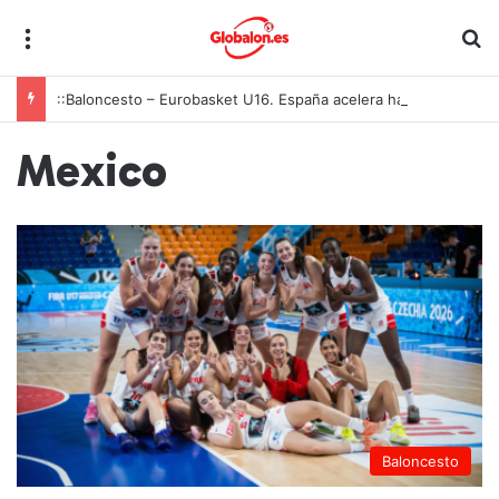
Menú
B
::Baloncesto – Eurobasket U16. España acelera hacia los octavos tras una exhibición colectiva ante Georgia
Mexico
Baloncesto