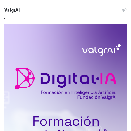
ValgrAI