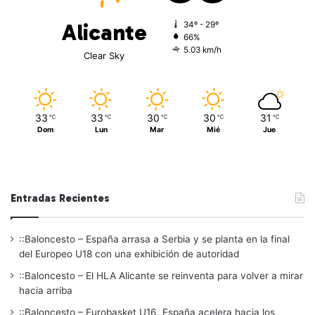
Alicante
34º - 29º
66%
5.03 km/h
Clear Sky
33
33
30
30
31
℃
℃
℃
℃
℃
Dom
Lun
Mar
Mié
Jue
Entradas Recientes
::Baloncesto – España arrasa a Serbia y se planta en la final
del Europeo U18 con una exhibición de autoridad
::Baloncesto – El HLA Alicante se reinventa para volver a mirar
hacia arriba
::Baloncesto – Eurobasket U16. España acelera hacia los