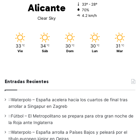
Alicante
33º - 28º
70%
4.2 km/h
Clear Sky
33
34
30
30
31
℃
℃
℃
℃
℃
Vie
Sáb
Dom
Lun
Mar
Entradas Recientes
::Waterpolo – España acelera hacia los cuartos de final tras
arrollar a Singapur en Zagreb
::Fútbol – El Metropolitano se prepara para otra gran noche de
la Roja ante Inglaterra
::Waterpolo – España arrolla a Países Bajos y peleará por el
título europeo júnior en Oeiras