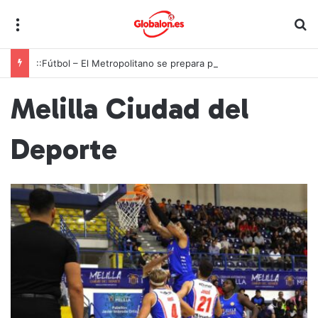
Menú
B
::Fútbol – El Metropolitano se prepara para otra gran noche de la Roja ante Inglaterra
Melilla Ciudad del
Deporte