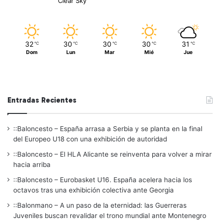
Clear Sky
32
30
30
30
31
℃
℃
℃
℃
℃
Dom
Lun
Mar
Mié
Jue
Entradas Recientes
::Baloncesto – España arrasa a Serbia y se planta en la final
del Europeo U18 con una exhibición de autoridad
::Baloncesto – El HLA Alicante se reinventa para volver a mirar
hacia arriba
::Baloncesto – Eurobasket U16. España acelera hacia los
octavos tras una exhibición colectiva ante Georgia
::Balonmano – A un paso de la eternidad: las Guerreras
Juveniles buscan revalidar el trono mundial ante Montenegro