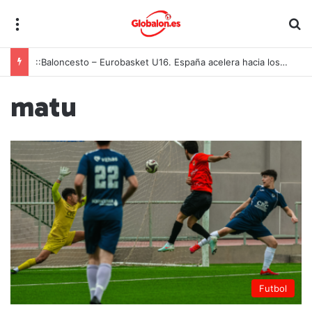
Menú
B
::Baloncesto – Eurobasket U16. España acelera hacia los octavos tras una exhibición colectiva ante Georgia
matu
Futbol