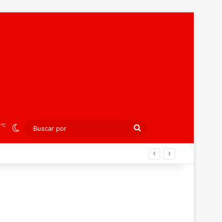
℃
2
Switch skin
Buscar
por
laterra