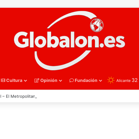
3
Cultura
Opinión
Fundación
Alicante
l – El Metropolitano se prepara para otra gran noche de la Roja ante Ing