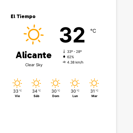
El Tiempo
32
℃
Alicante
33º - 28º
62%
4.38 km/h
Clear Sky
33
34
30
30
31
℃
℃
℃
℃
℃
Vie
Sáb
Dom
Lun
Mar