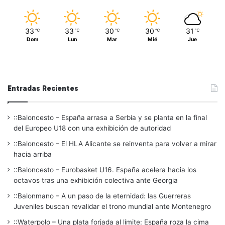
33
33
30
30
31
℃
℃
℃
℃
℃
Dom
Lun
Mar
Mié
Jue
Entradas Recientes
::Baloncesto – España arrasa a Serbia y se planta en la final
del Europeo U18 con una exhibición de autoridad
::Baloncesto – El HLA Alicante se reinventa para volver a mirar
hacia arriba
::Baloncesto – Eurobasket U16. España acelera hacia los
octavos tras una exhibición colectiva ante Georgia
::Balonmano – A un paso de la eternidad: las Guerreras
Juveniles buscan revalidar el trono mundial ante Montenegro
::Waterpolo – Una plata forjada al límite: España roza la cima