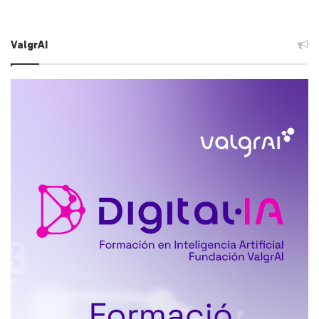
ValgrAI