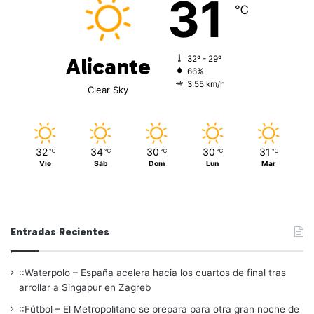
31
℃
Alicante
32º - 29º
66%
3.55 km/h
Clear Sky
32
34
30
30
31
℃
℃
℃
℃
℃
Vie
Sáb
Dom
Lun
Mar
Entradas Recientes
::Waterpolo – España acelera hacia los cuartos de final tras
arrollar a Singapur en Zagreb
::Fútbol – El Metropolitano se prepara para otra gran noche de