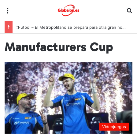
Menú
B
::Fútbol – El Metropolitano se prepara para otra gran noche de la Roja ante Inglaterra
Manufacturers Cup
Videojuegos