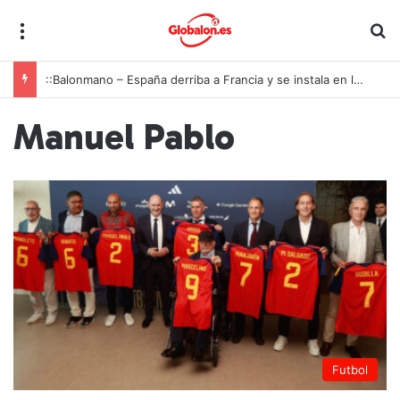
Menú
B
::Balonmano – España derriba a Francia y se instala en las semifinales del Europeo juvenil
Manuel Pablo
Futbol