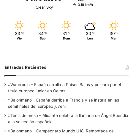
0.19 km/h
Clear Sky
33
34
31
30
30
℃
℃
℃
℃
℃
Vie
Sáb
Dom
Lun
Mar
Entradas Recientes
::Waterpolo – España arrolla a Países Bajos y peleará por el
título europeo júnior en Oeiras
::Balonmano – España derriba a Francia y se instala en las
semifinales del Europeo juvenil
::Tenis de mesa – Alicante celebra la llamada de Ángel Buendía
a la selección española
::Balonmano – Campeonato Mundo U18. Remontada de