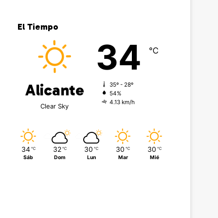
El Tiempo
34
℃
Alicante
35º - 28º
54%
4.13 km/h
Clear Sky
34
32
30
30
30
℃
℃
℃
℃
℃
Sáb
Dom
Lun
Mar
Mié