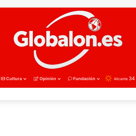
3
Cultura
Opinión
Fundación
Alicante
nmano – Alemania frena el sueño de los Hispanos Juveniles, que luchar