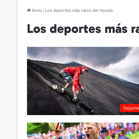
Inicio
/
Los deportes más raros del mundo
Los deportes más r
Deport