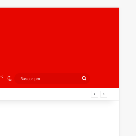
℃
4
Switch skin
Buscar
por
án ahora por el bronce europeo