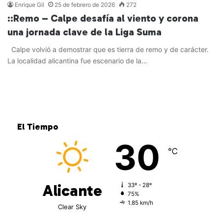
Enrique Gil
25 de febrero de 2026
272
::Remo – Calpe desafía al viento y corona
una jornada clave de la Liga Suma
Calpe volvió a demostrar que es tierra de remo y de carácter.
La localidad alicantina fue escenario de la…
Leer más »
El Tiempo
30
℃
Alicante
33º - 28º
75%
1.85 km/h
Clear Sky