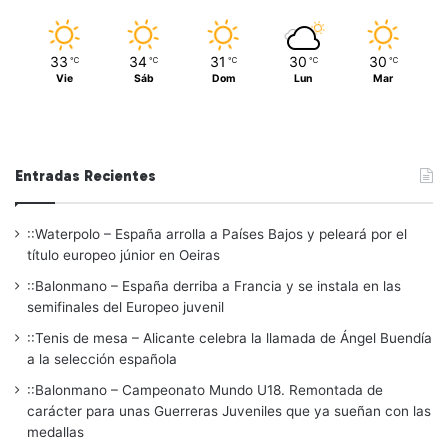
33
34
31
30
30
℃
℃
℃
℃
℃
Vie
Sáb
Dom
Lun
Mar
Entradas Recientes
::Waterpolo – España arrolla a Países Bajos y peleará por el
título europeo júnior en Oeiras
::Balonmano – España derriba a Francia y se instala en las
semifinales del Europeo juvenil
::Tenis de mesa – Alicante celebra la llamada de Ángel Buendía
a la selección española
::Balonmano – Campeonato Mundo U18. Remontada de
carácter para unas Guerreras Juveniles que ya sueñan con las
medallas