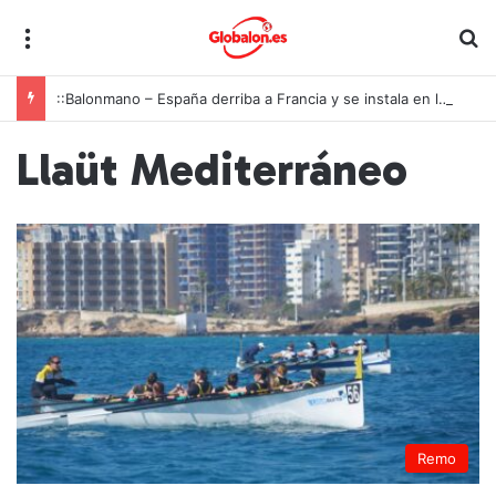
Menú
B
::Balonmano – España derriba a Francia y se instala en las semifinales del Europeo juvenil
Llaüt Mediterráneo
Remo