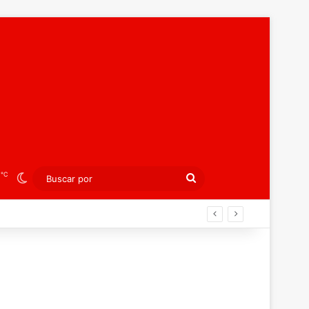
℃
8
Switch skin
Buscar
por
án ahora por el bronce europeo