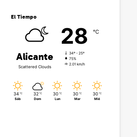
El Tiempo
28
℃
Alicante
34º - 25º
75%
2.01 km/h
Scattered Clouds
34
32
30
30
30
℃
℃
℃
℃
℃
Sáb
Dom
Lun
Mar
Mié