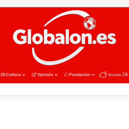
2
Cultura
Opinión
Fundación
Alicante
nmano – Alemania frena el sueño de los Hispanos Juveniles, que luchar