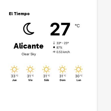
El Tiempo
27
℃
Alicante
33º - 25º
87%
0.53 km/h
Clear Sky
33
31
31
31
30
℃
℃
℃
℃
℃
Jue
Vie
Sáb
Dom
Lun