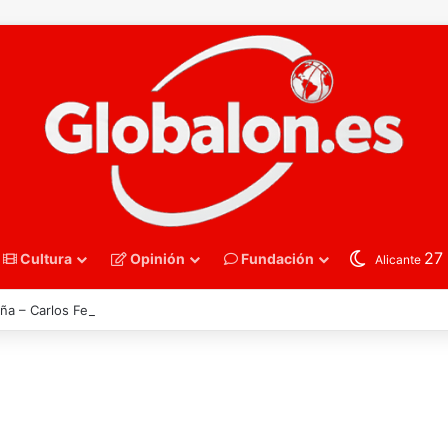
27
Cultura
Opinión
Fundación
Alicante
ña – Carlos Ferris. Las montañas no se pierden solo cuando arden