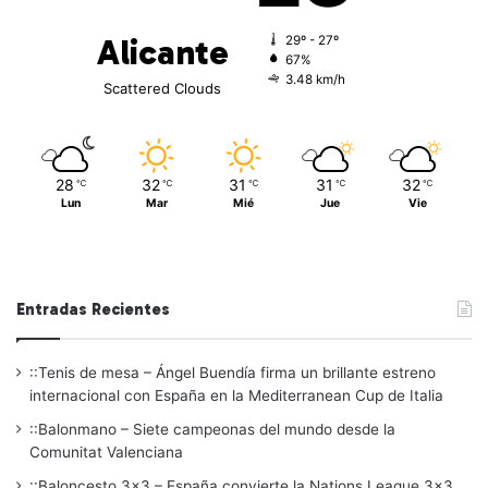
Alicante
29º - 27º
67%
3.48 km/h
Scattered Clouds
28
32
31
31
32
℃
℃
℃
℃
℃
Lun
Mar
Mié
Jue
Vie
Entradas Recientes
::Tenis de mesa – Ángel Buendía firma un brillante estreno
internacional con España en la Mediterranean Cup de Italia
::Balonmano – Siete campeonas del mundo desde la
Comunitat Valenciana
::Baloncesto 3×3 – España convierte la Nations League 3×3