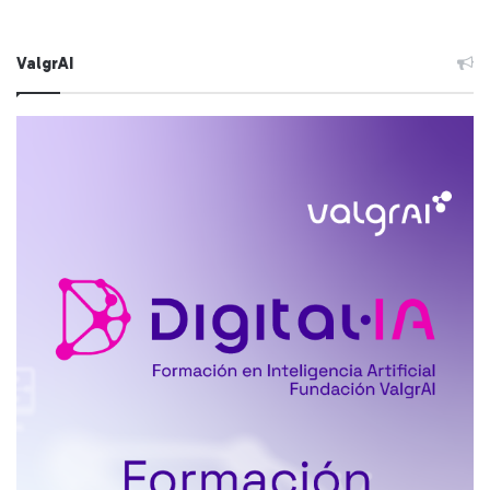
ValgrAI