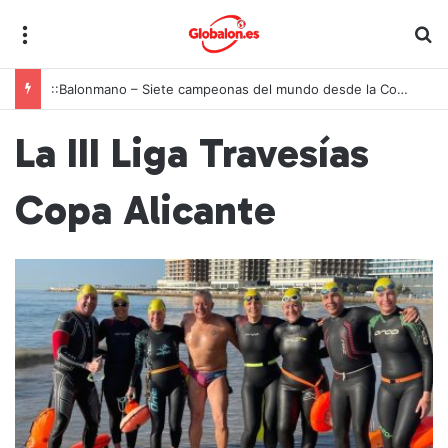
Menú
B
::Balonmano – Siete campeonas del mundo desde la Comunitat Valenciana
La III Liga Travesías
Copa Alicante