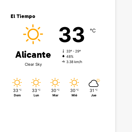
El Tiempo
33
℃
Alicante
33º - 29º
48%
3.38 km/h
Clear Sky
33
33
30
30
31
℃
℃
℃
℃
℃
Dom
Lun
Mar
Mié
Jue