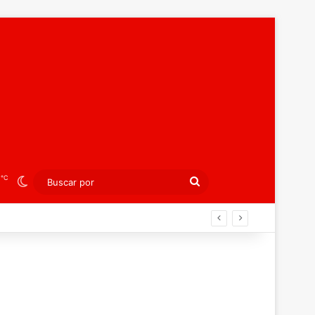
℃
3
Switch skin
Buscar
por
ibición colectiva ante Georgia