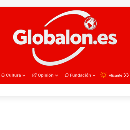
3
Cultura
Opinión
Fundación
Alicante
oncesto – Eurobasket U16. España acelera hacia los octavos tras una exh