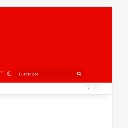
℃
8
Switch skin
Buscar
por
án ahora por el bronce europeo