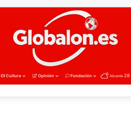
2
Cultura
Opinión
Fundación
Alicante
nmano – Alemania frena el sueño de los Hispanos Juveniles, que luchar