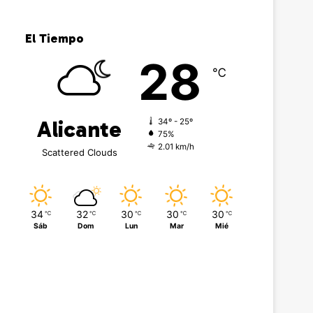
El Tiempo
28
℃
Alicante
34º - 25º
75%
2.01 km/h
Scattered Clouds
34
32
30
30
30
℃
℃
℃
℃
℃
Sáb
Dom
Lun
Mar
Mié