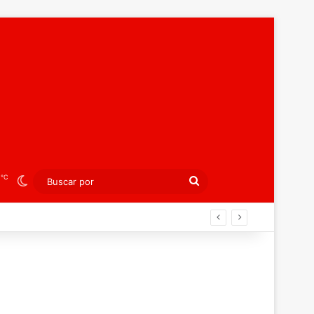
℃
2
Switch skin
Buscar
por
án ahora por el bronce europeo