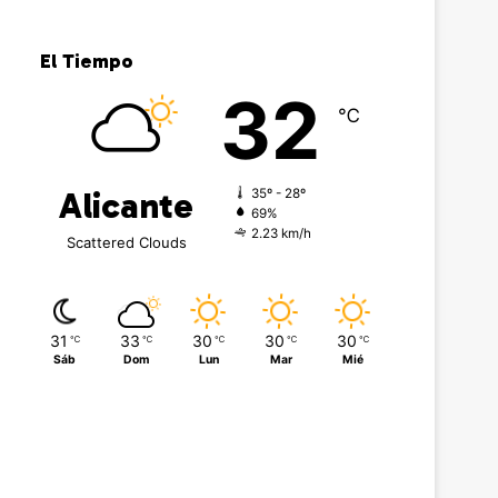
El Tiempo
32
℃
Alicante
35º - 28º
69%
2.23 km/h
Scattered Clouds
31
33
30
30
30
℃
℃
℃
℃
℃
Sáb
Dom
Lun
Mar
Mié