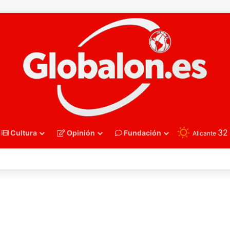
3
Cultura
Opinión
Fundación
Alicante
nmano – Alemania frena el sueño de los Hispanos Juveniles, que luchar