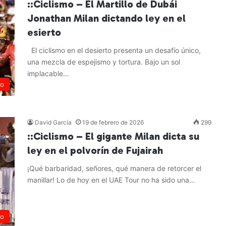
::Ciclismo – El Martillo de Dubái
Jonathan Milan dictando ley en el
esierto
El ciclismo en el desierto presenta un desafío único,
una mezcla de espejismo y tortura. Bajo un sol
implacable…
mo
Leer más »
David García
19 de febrero de 2026
299
::Ciclismo – El gigante Milan dicta su
ley en el polvorín de Fujairah
¡Qué barbaridad, señores, qué manera de retorcer el
manillar! Lo de hoy en el UAE Tour no ha sido una…
Leer más »
mo