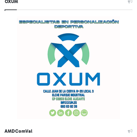
OXUM
AMDComVal