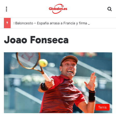
Menú
B
::Baloncesto – España arrasa a Francia y firma una de las mayores exhibiciones de la historia para conquistar el oro europeo U18
Joao Fonseca
Tenis