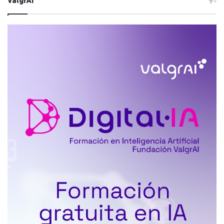
ValgrAI