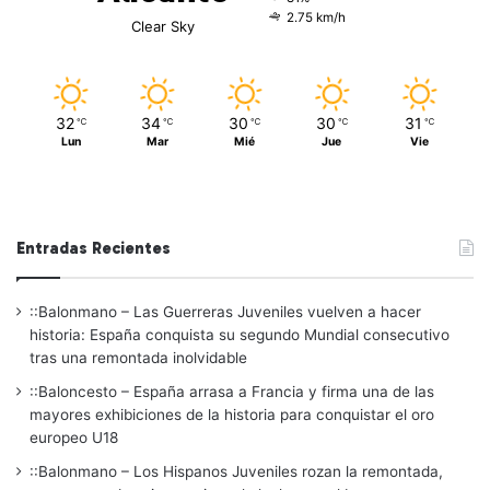
2.75 km/h
Clear Sky
32
34
30
30
31
℃
℃
℃
℃
℃
Lun
Mar
Mié
Jue
Vie
Entradas Recientes
::Balonmano – Las Guerreras Juveniles vuelven a hacer
historia: España conquista su segundo Mundial consecutivo
tras una remontada inolvidable
::Baloncesto – España arrasa a Francia y firma una de las
mayores exhibiciones de la historia para conquistar el oro
europeo U18
::Balonmano – Los Hispanos Juveniles rozan la remontada,