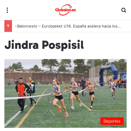
Menú
B
::Baloncesto – Eurobasket U16. España acelera hacia los octavos tras una exhibición colectiva ante Georgia
Jindra Pospisil
Deportes