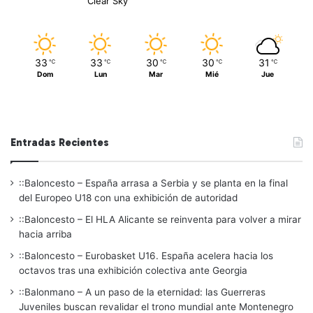
Clear Sky
33
33
30
30
31
℃
℃
℃
℃
℃
Dom
Lun
Mar
Mié
Jue
Entradas Recientes
::Baloncesto – España arrasa a Serbia y se planta en la final
del Europeo U18 con una exhibición de autoridad
::Baloncesto – El HLA Alicante se reinventa para volver a mirar
hacia arriba
::Baloncesto – Eurobasket U16. España acelera hacia los
octavos tras una exhibición colectiva ante Georgia
::Balonmano – A un paso de la eternidad: las Guerreras
Juveniles buscan revalidar el trono mundial ante Montenegro