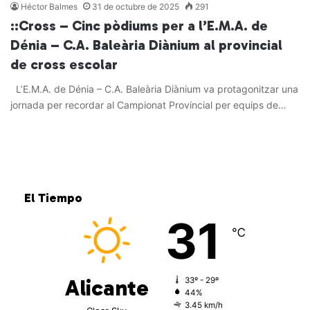
Héctor Balmes
31 de octubre de 2025
291
::Cross – Cinc pòdiums per a l’E.M.A. de
Dénia – C.A. Baleària Diànium al provincial
de cross escolar
L’E.M.A. de Dénia – C.A. Baleària Diànium va protagonitzar una
jornada per recordar al Campionat Provincial per equips de…
Leer más »
El Tiempo
31
℃
Alicante
33º - 29º
44%
3.45 km/h