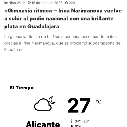
Nico Wilde
16 de junio de 2026
223
::Gimnasia ritmica – Irina Narimanova vuelve
a subir al podio nacional con una brillante
plata en Guadalajara
La gimnasia rítmica de La Nucía continúa cosechando éxitos
gracias a Irina Narimanova, que se proclamó subcampeona de
España en…
Leer más »
El Tiempo
27
℃
Alicante
34º - 26º
61%