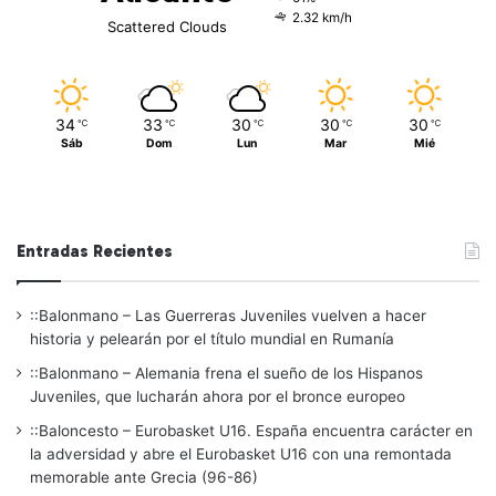
2.32 km/h
Scattered Clouds
34
33
30
30
30
℃
℃
℃
℃
℃
Sáb
Dom
Lun
Mar
Mié
Entradas Recientes
::Balonmano – Las Guerreras Juveniles vuelven a hacer
historia y pelearán por el título mundial en Rumanía
::Balonmano – Alemania frena el sueño de los Hispanos
Juveniles, que lucharán ahora por el bronce europeo
::Baloncesto – Eurobasket U16. España encuentra carácter en
la adversidad y abre el Eurobasket U16 con una remontada
memorable ante Grecia (96-86)