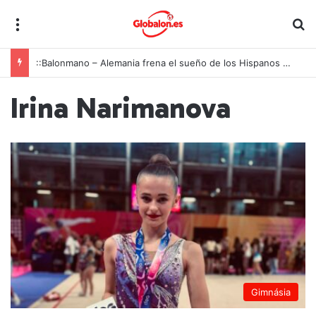
Menú
B
::Balonmano – Alemania frena el sueño de los Hispanos Juveniles, que lucharán ahora por el bronce europeo
Irina Narimanova
Gimnásia