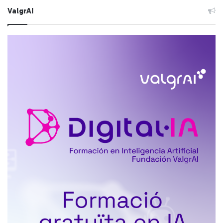
ValgrAI