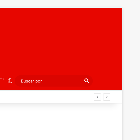
℃
3
Switch skin
Buscar
por
án ahora por el bronce europeo