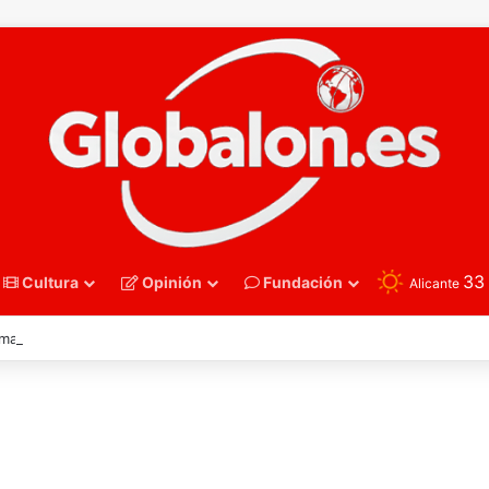
3
Cultura
Opinión
Fundación
Alicante
nmano – Alemania frena el sueño de los Hispanos Juveniles, que luchar