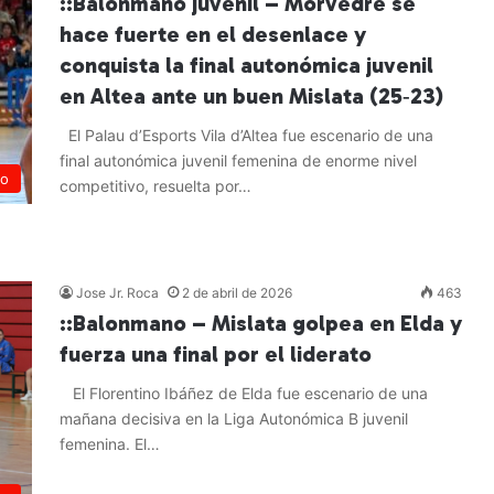
::Balonmano juvenil – Morvedre se
hace fuerte en el desenlace y
conquista la final autonómica juvenil
en Altea ante un buen Mislata (25‑23)
El Palau d’Esports Vila d’Altea fue escenario de una
final autonómica juvenil femenina de enorme nivel
no
competitivo, resuelta por…
Leer más »
Jose Jr. Roca
2 de abril de 2026
463
::Balonmano – Mislata golpea en Elda y
fuerza una final por el liderato
El Florentino Ibáñez de Elda fue escenario de una
mañana decisiva en la Liga Autonómica B juvenil
femenina. El…
Leer más »