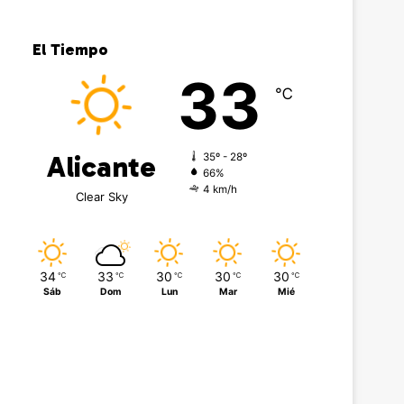
El Tiempo
33
℃
Alicante
35º - 28º
66%
4 km/h
Clear Sky
34
33
30
30
30
℃
℃
℃
℃
℃
Sáb
Dom
Lun
Mar
Mié