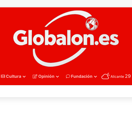
2
Cultura
Opinión
Fundación
Alicante
nmano – Alemania frena el sueño de los Hispanos Juveniles, que luchar