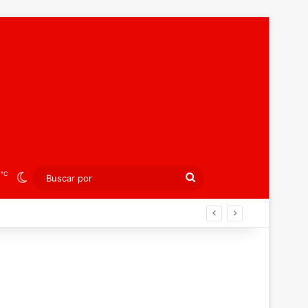
℃
9
Switch skin
Buscar
por
án ahora por el bronce europeo