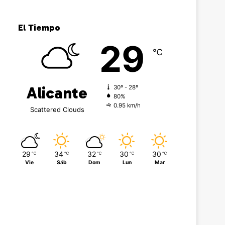
El Tiempo
29
℃
Alicante
30º - 28º
80%
0.95 km/h
Scattered Clouds
29
34
32
30
30
℃
℃
℃
℃
℃
Vie
Sáb
Dom
Lun
Mar