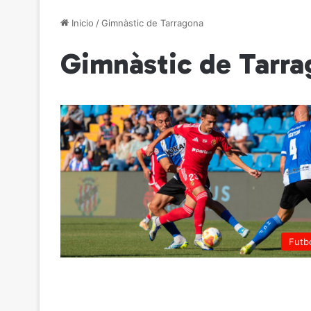
Inicio
/
Gimnàstic de Tarragona
Gimnàstic de Tarr
Futb