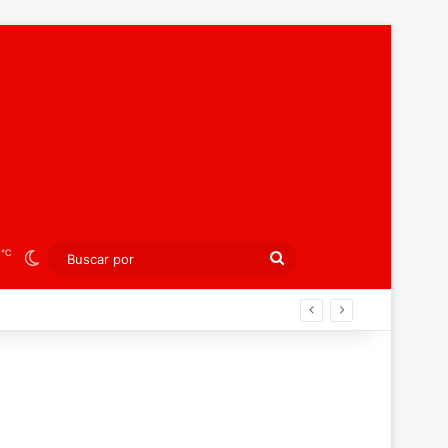
℃
3
Switch skin
Buscar
por
ibición colectiva ante Georgia