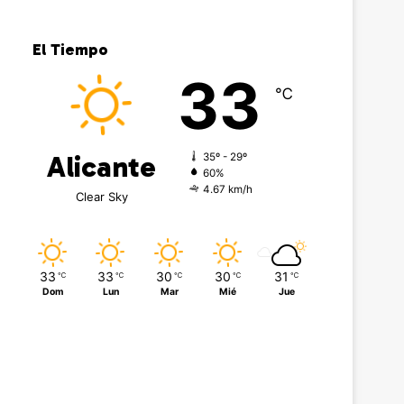
El Tiempo
33
℃
Alicante
35º - 29º
60%
4.67 km/h
Clear Sky
33
33
30
30
31
℃
℃
℃
℃
℃
Dom
Lun
Mar
Mié
Jue