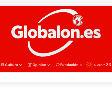
3
Cultura
Opinión
Fundación
Alicante
oncesto – Eurobasket U16. España acelera hacia los octavos tras una exh