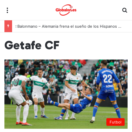
Menú
B
::Balonmano – Alemania frena el sueño de los Hispanos Juveniles, que lucharán ahora por el bronce europeo
Getafe CF
Futbol