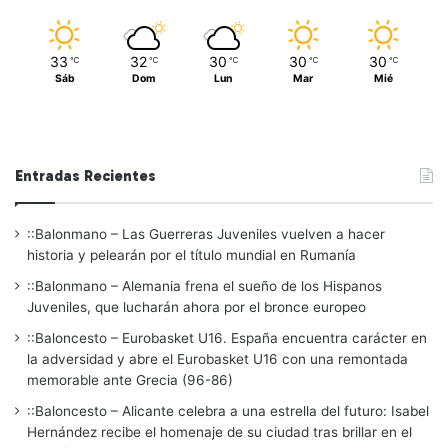
33
32
30
30
30
℃
℃
℃
℃
℃
Sáb
Dom
Lun
Mar
Mié
Entradas Recientes
::Balonmano – Las Guerreras Juveniles vuelven a hacer
historia y pelearán por el título mundial en Rumanía
::Balonmano – Alemania frena el sueño de los Hispanos
Juveniles, que lucharán ahora por el bronce europeo
::Baloncesto – Eurobasket U16. España encuentra carácter en
la adversidad y abre el Eurobasket U16 con una remontada
memorable ante Grecia (96-86)
::Baloncesto – Alicante celebra a una estrella del futuro: Isabel
Hernández recibe el homenaje de su ciudad tras brillar en el