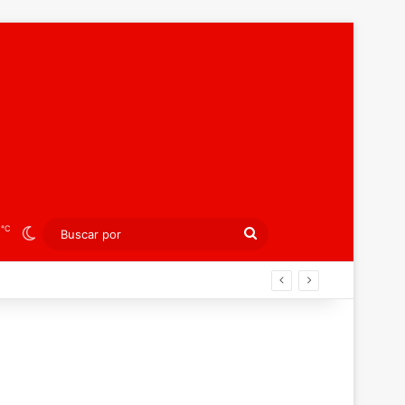
℃
5
Switch skin
Buscar
por
án ahora por el bronce europeo