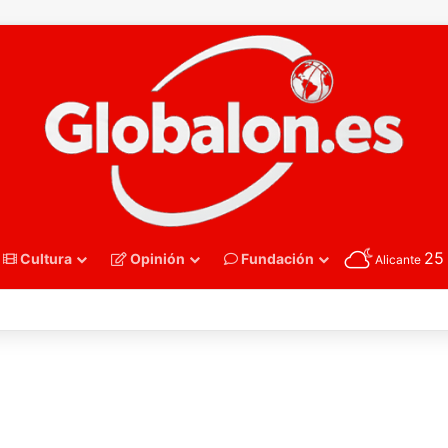
2
Cultura
Opinión
Fundación
Alicante
nmano – Alemania frena el sueño de los Hispanos Juveniles, que luchar