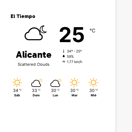
El Tiempo
25
℃
Alicante
34º - 25º
59%
1.77 km/h
Scattered Clouds
34
33
30
30
30
℃
℃
℃
℃
℃
Sáb
Dom
Lun
Mar
Mié