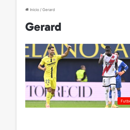
Inicio
/
Gerard
Gerard
Futb