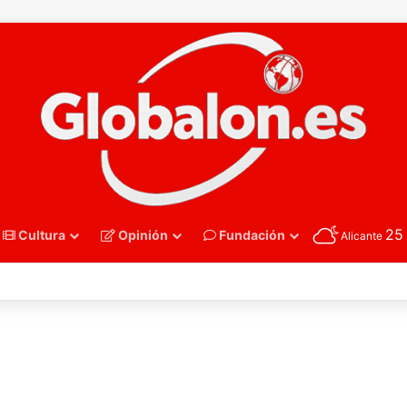
2
Cultura
Opinión
Fundación
Alicante
nmano – Alemania frena el sueño de los Hispanos Juveniles, que luchar