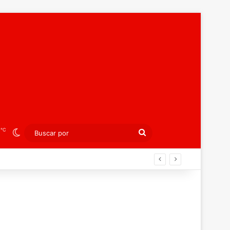
℃
5
Switch skin
Buscar
por
án ahora por el bronce europeo