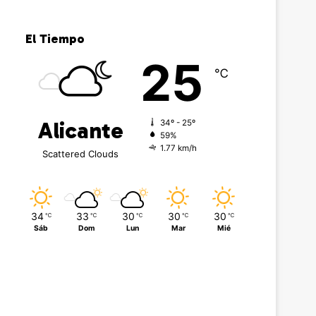
El Tiempo
25
℃
Alicante
34º - 25º
59%
1.77 km/h
Scattered Clouds
34
33
30
30
30
℃
℃
℃
℃
℃
Sáb
Dom
Lun
Mar
Mié