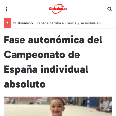
Menú
B
::Balonmano – España derriba a Francia y se instala en las semifinales del Europeo juvenil
Fase autonómica del
Campeonato de
España individual
absoluto