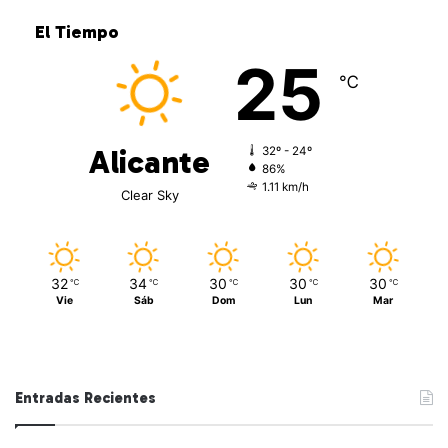
El Tiempo
25
℃
Alicante
32º - 24º
86%
1.11 km/h
Clear Sky
32
34
30
30
30
℃
℃
℃
℃
℃
Vie
Sáb
Dom
Lun
Mar
Entradas Recientes