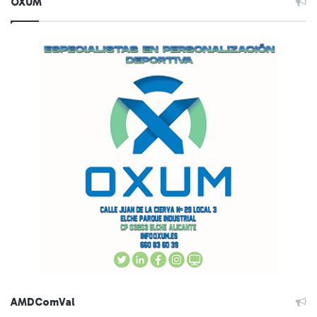
OXUM
AMDComVal