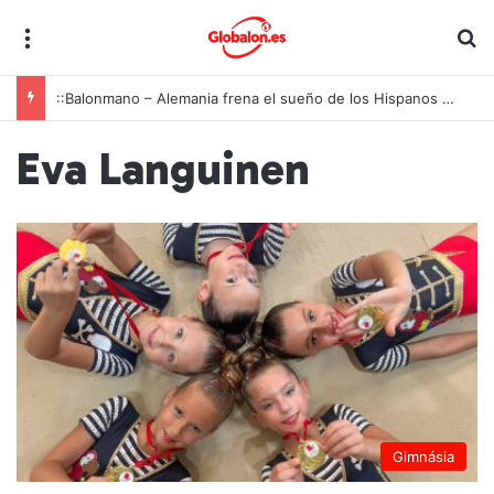
Menú
B
::Balonmano – Alemania frena el sueño de los Hispanos Juveniles, que lucharán ahora por el bronce europeo
Eva Languinen
Gimnásia