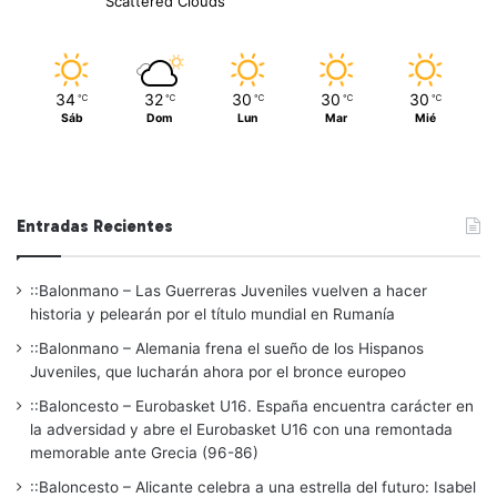
Scattered Clouds
34
32
30
30
30
℃
℃
℃
℃
℃
Sáb
Dom
Lun
Mar
Mié
Entradas Recientes
::Balonmano – Las Guerreras Juveniles vuelven a hacer
historia y pelearán por el título mundial en Rumanía
::Balonmano – Alemania frena el sueño de los Hispanos
Juveniles, que lucharán ahora por el bronce europeo
::Baloncesto – Eurobasket U16. España encuentra carácter en
la adversidad y abre el Eurobasket U16 con una remontada
memorable ante Grecia (96-86)
::Baloncesto – Alicante celebra a una estrella del futuro: Isabel