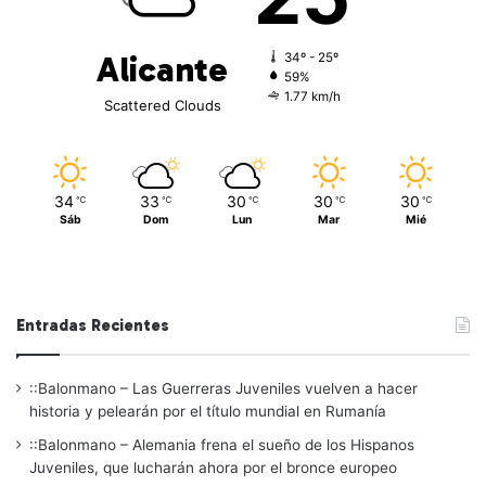
Alicante
34º - 25º
59%
1.77 km/h
Scattered Clouds
34
33
30
30
30
℃
℃
℃
℃
℃
Sáb
Dom
Lun
Mar
Mié
Entradas Recientes
::Balonmano – Las Guerreras Juveniles vuelven a hacer
historia y pelearán por el título mundial en Rumanía
::Balonmano – Alemania frena el sueño de los Hispanos
Juveniles, que lucharán ahora por el bronce europeo