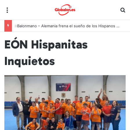
Menú
B
::Balonmano – Alemania frena el sueño de los Hispanos Juveniles, que lucharán ahora por el bronce europeo
EÓN Hispanitas
Inquietos