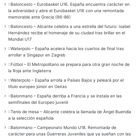
::Baloncesto – Eurobasket U16. España encuentra carácter en
la adversidad y abre el Eurobasket U16 con una remontada
memorable ante Grecia (96-86)
::Baloncesto – Alicante celebra a una estrella del futuro: Isabel
Hernández recibe el homenaje de su ciudad tras brillar en el
Mundial U17
::Waterpolo – España acelera hacia los cuartos de final tras
arrollar a Singapur en Zagreb
::Fútbol – El Metropolitano se prepara para otra gran noche de
la Roja ante Inglaterra
::Waterpolo – España arrolla a Países Bajos y peleará por el
título europeo júnior en Oeiras
::Balonmano – España derriba a Francia y se instala en las
semifinales del Europeo juvenil
::Tenis de mesa – Alicante celebra la llamada de Ángel Buendía
a la selección española
::Balonmano – Campeonato Mundo U18. Remontada de
carácter para unas Guerreras Juveniles que ya sueñan con las