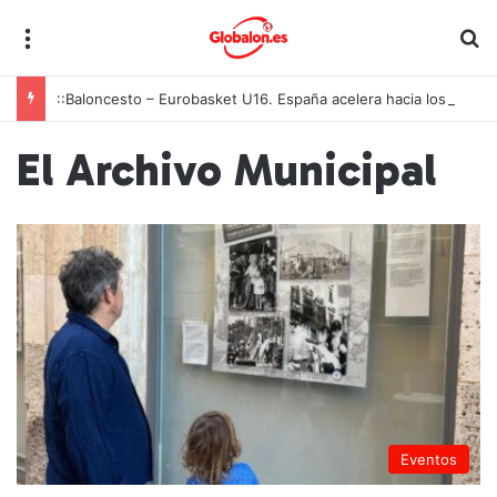
Menú
B
::Baloncesto – Eurobasket U16. España acelera hacia los octavos tras una exhibición colectiva ante Georgia
El Archivo Municipal
Eventos