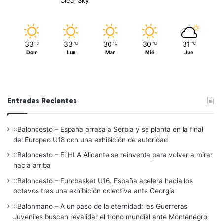
Clear Sky
33
33
30
30
31
℃
℃
℃
℃
℃
Dom
Lun
Mar
Mié
Jue
Entradas Recientes
::Baloncesto – España arrasa a Serbia y se planta en la final
del Europeo U18 con una exhibición de autoridad
::Baloncesto – El HLA Alicante se reinventa para volver a mirar
hacia arriba
::Baloncesto – Eurobasket U16. España acelera hacia los
octavos tras una exhibición colectiva ante Georgia
::Balonmano – A un paso de la eternidad: las Guerreras
Juveniles buscan revalidar el trono mundial ante Montenegro