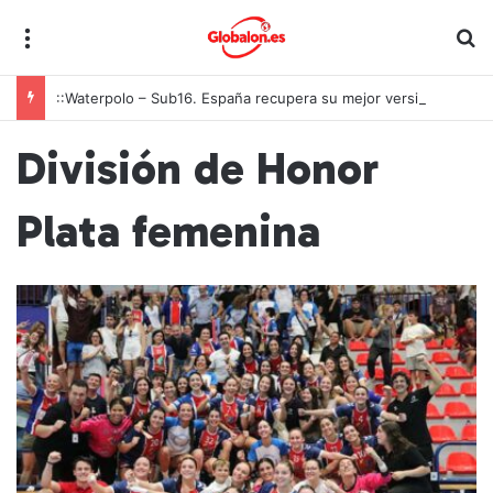
Menú
B
::Waterpolo – Sub16. España recupera su mejor versión y arrolla a Polonia en Zagreb
División de Honor
Plata femenina