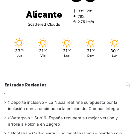
Alicante
33º - 28º
78%
2.75 km/h
Scattered Clouds
33
31
31
31
30
℃
℃
℃
℃
℃
Jue
Vie
Sáb
Dom
Lun
Entradas Recientes
::Deporte inclusivo – La Nucía reafirma su apuesta por la
inclusión con la decimocuarta edición del Campus Integra
::Waterpolo – Sub16. España recupera su mejor versión y
arrolla a Polonia en Zagreb
::Montaña – Carlos Ferris. Las montañas no se pierden solo