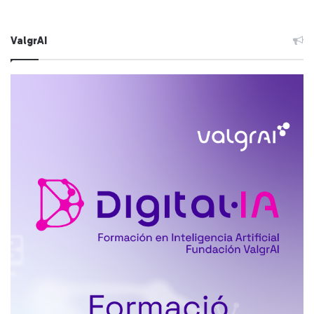
ValgrAI