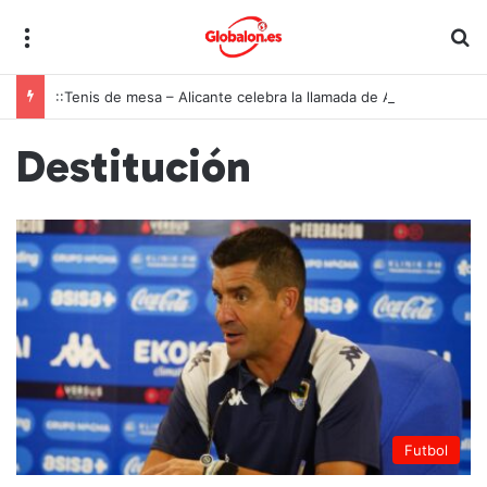
Menú
B
::Tenis de mesa – Alicante celebra la llamada de Ángel Buendía a la selección española
Destitución
Futbol