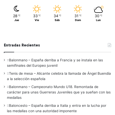
28
33
34
31
30
℃
℃
℃
℃
℃
Jue
Vie
Sáb
Dom
Lun
Entradas Recientes
::Balonmano – España derriba a Francia y se instala en las
semifinales del Europeo juvenil
::Tenis de mesa – Alicante celebra la llamada de Ángel Buendía
a la selección española
::Balonmano – Campeonato Mundo U18. Remontada de
carácter para unas Guerreras Juveniles que ya sueñan con las
medallas
::Baloncesto – España derriba a Italia y entra en la lucha por
las medallas con una autoridad imponente