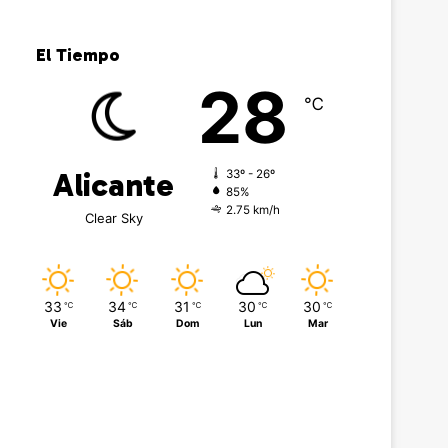
El Tiempo
28
℃
Alicante
33º - 26º
85%
2.75 km/h
Clear Sky
33
34
31
30
30
℃
℃
℃
℃
℃
Vie
Sáb
Dom
Lun
Mar