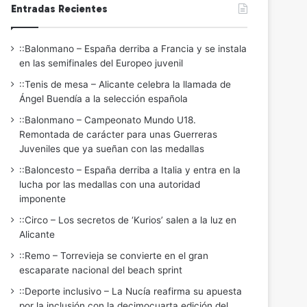
Entradas Recientes
::Balonmano – España derriba a Francia y se instala
en las semifinales del Europeo juvenil
::Tenis de mesa – Alicante celebra la llamada de
Ángel Buendía a la selección española
::Balonmano – Campeonato Mundo U18.
Remontada de carácter para unas Guerreras
Juveniles que ya sueñan con las medallas
::Baloncesto – España derriba a Italia y entra en la
lucha por las medallas con una autoridad
imponente
::Circo – Los secretos de ‘Kurios’ salen a la luz en
Alicante
::Remo – Torrevieja se convierte en el gran
escaparate nacional del beach sprint
::Deporte inclusivo – La Nucía reafirma su apuesta
por la inclusión con la decimocuarta edición del