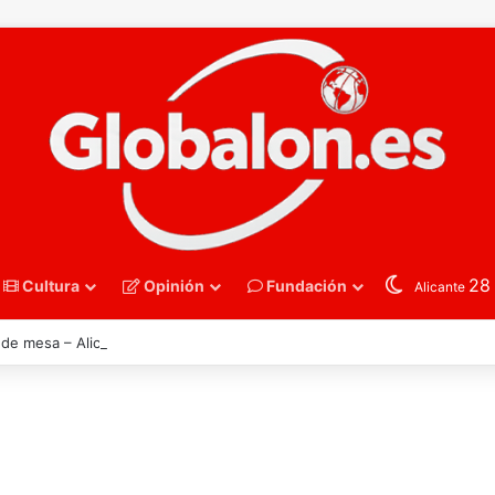
2
Cultura
Opinión
Fundación
Alicante
 de mesa – Alicante celebra la llamada de Ángel Buendía a la selección 