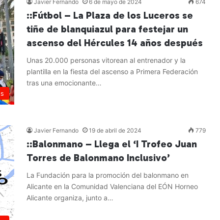
Javier Fernando
6 de mayo de 2024
674
::Fútbol – La Plaza de los Luceros se
tiñe de blanquiazul para festejar un
ascenso del Hércules 14 años después
Unas 20.000 personas vitorean al entrenador y la
plantilla en la fiesta del ascenso a Primera Federación
tras una emocionante…
es
Leer más »
Javier Fernando
19 de abril de 2024
779
::Balonmano – Llega el ‘I Trofeo Juan
Torres de Balonmano Inclusivo’
La Fundación para la promoción del balonmano en
Alicante en la Comunidad Valenciana del EÓN Horneo
Alicante organiza, junto a…
Leer más »