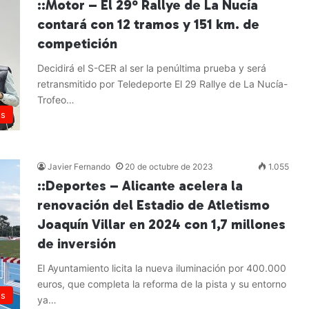
::Motor – El 29º Rallye de La Nucía
contará con 12 tramos y 151 km. de
competición
Decidirá el S-CER al ser la penúltima prueba y será
retransmitido por Teledeporte El 29 Rallye de La Nucía-
Trofeo…
es
Leer más »
Javier Fernando
20 de octubre de 2023
1.055
::Deportes – Alicante acelera la
renovación del Estadio de Atletismo
Joaquín Villar en 2024 con 1,7 millones
de inversión
El Ayuntamiento licita la nueva iluminación por 400.000
euros, que completa la reforma de la pista y su entorno
es
ya…