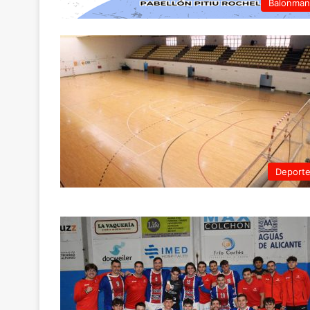
Balonma
Deport