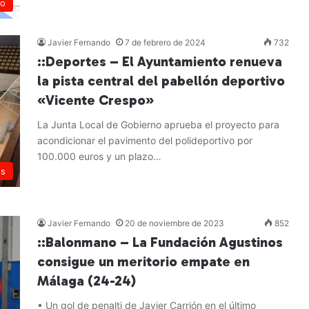
no
Javier Fernando
7 de febrero de 2024
732
::Deportes – El Ayuntamiento renueva
la pista central del pabellón deportivo
«Vicente Crespo»
La Junta Local de Gobierno aprueba el proyecto para
acondicionar el pavimento del polideportivo por
100.000 euros y un plazo…
es
Leer más »
Javier Fernando
20 de noviembre de 2023
852
::Balonmano – La Fundación Agustinos
consigue un meritorio empate en
Málaga (24-24)
• Un gol de penalti de Javier Carrión en el último