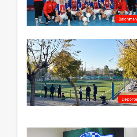
Balonma
Deport