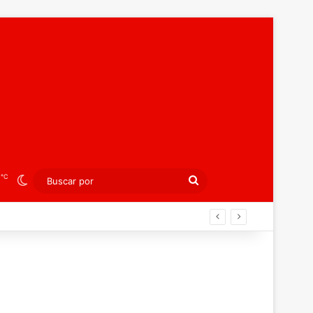
℃
8
Switch skin
Buscar
por
española