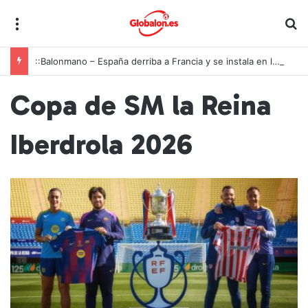
Menú
B
::Balonmano – España derriba a Francia y se instala en las semifinales del Europeo juvenil
Copa de SM la Reina
Iberdrola 2026