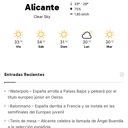
Alicante
33º - 28º
75%
1.85 km/h
Clear Sky
33
34
31
30
30
℃
℃
℃
℃
℃
Vie
Sáb
Dom
Lun
Mar
Entradas Recientes
::Waterpolo – España arrolla a Países Bajos y peleará por el
título europeo júnior en Oeiras
::Balonmano – España derriba a Francia y se instala en las
semifinales del Europeo juvenil
::Tenis de mesa – Alicante celebra la llamada de Ángel Buendía
a la selección española