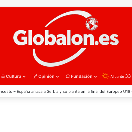
3
Cultura
Opinión
Fundación
Alicante
oncesto – Eurobasket U16. España acelera hacia los octavos tras una exh