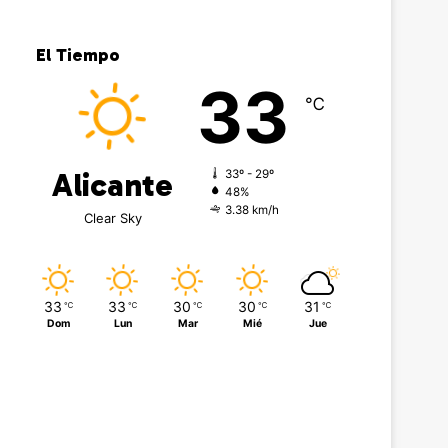
El Tiempo
33
℃
Alicante
33º - 29º
48%
3.38 km/h
Clear Sky
33
33
30
30
31
℃
℃
℃
℃
℃
Dom
Lun
Mar
Mié
Jue