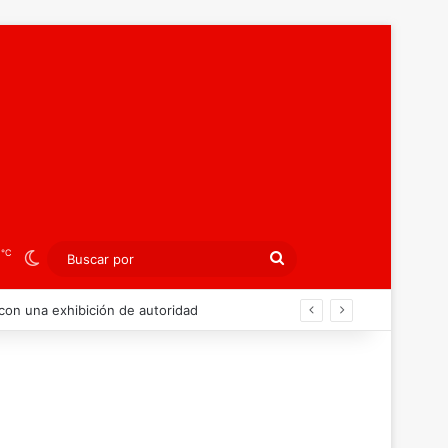
℃
3
Switch skin
Buscar
por
ibición colectiva ante Georgia