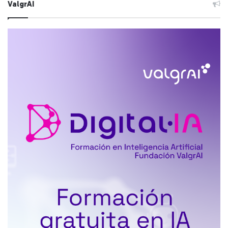
ValgrAI