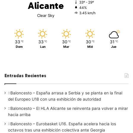
Alicante
33º - 29º
44%
3.45 km/h
Clear Sky
33
33
30
30
31
℃
℃
℃
℃
℃
Dom
Lun
Mar
Mié
Jue
Entradas Recientes
::Baloncesto – España arrasa a Serbia y se planta en la final
del Europeo U18 con una exhibición de autoridad
::Baloncesto – El HLA Alicante se reinventa para volver a mirar
hacia arriba
::Baloncesto – Eurobasket U16. España acelera hacia los
octavos tras una exhibición colectiva ante Georgia