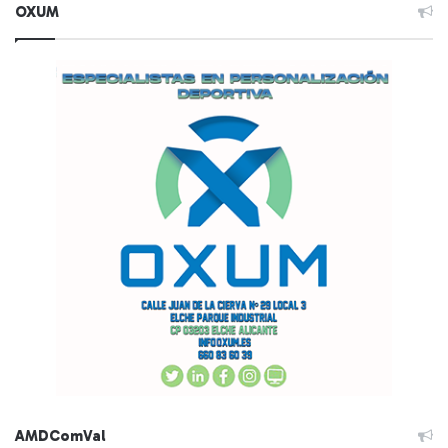
OXUM
AMDComVal