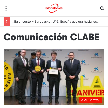
Menú
B
::Baloncesto – Eurobasket U16. España acelera hacia los octavos tras una exhibición colectiva ante Georgia
Comunicación CLABE
AMDComVal