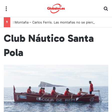
Menú
B
::Montaña – Carlos Ferris. Las montañas no se pierden solo cuando arden
Club Náutico Santa
Pola