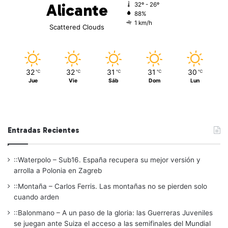
Alicante
32º - 26º
88%
1 km/h
Scattered Clouds
32
32
31
31
30
℃
℃
℃
℃
℃
Jue
Vie
Sáb
Dom
Lun
Entradas Recientes
::Waterpolo – Sub16. España recupera su mejor versión y
arrolla a Polonia en Zagreb
::Montaña – Carlos Ferris. Las montañas no se pierden solo
cuando arden
::Balonmano – A un paso de la gloria: las Guerreras Juveniles
se juegan ante Suiza el acceso a las semifinales del Mundial