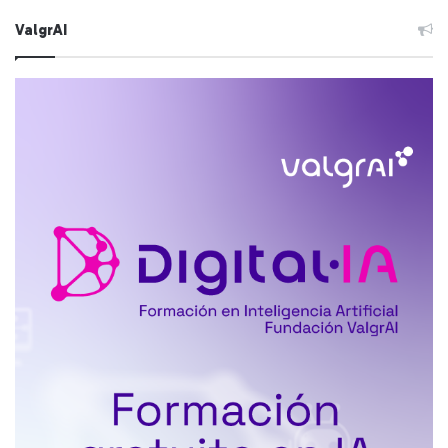
ValgrAI