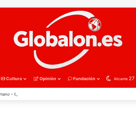
27
Cultura
Opinión
Fundación
Alicante
mano – España derriba a Francia y se instala en las semifinales del Euro