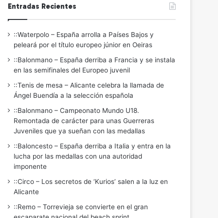
Entradas Recientes
::Waterpolo – España arrolla a Países Bajos y
peleará por el título europeo júnior en Oeiras
::Balonmano – España derriba a Francia y se instala
en las semifinales del Europeo juvenil
::Tenis de mesa – Alicante celebra la llamada de
Ángel Buendía a la selección española
::Balonmano – Campeonato Mundo U18.
Remontada de carácter para unas Guerreras
Juveniles que ya sueñan con las medallas
::Baloncesto – España derriba a Italia y entra en la
lucha por las medallas con una autoridad
imponente
::Circo – Los secretos de ‘Kurios’ salen a la luz en
Alicante
::Remo – Torrevieja se convierte en el gran
escaparate nacional del beach sprint