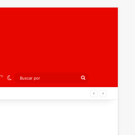
℃
Switch skin
Buscar
por
peo juvenil