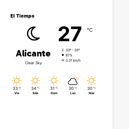
El Tiempo
27
℃
Alicante
33º - 26º
87%
0.31 km/h
Clear Sky
33
34
31
30
30
℃
℃
℃
℃
℃
Vie
Sáb
Dom
Lun
Mar