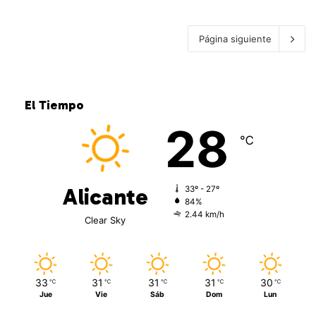
Leer más »
Página siguiente
El Tiempo
28
℃
Alicante
33º - 27º
84%
2.44 km/h
Clear Sky
33
31
31
31
30
℃
℃
℃
℃
℃
Jue
Vie
Sáb
Dom
Lun