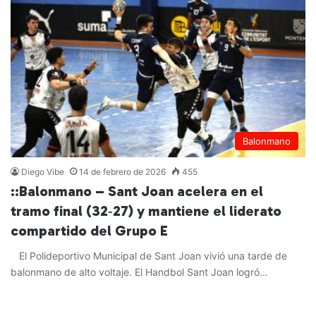
Balonmano
Diego Vibe
14 de febrero de 2026
455
::Balonmano – Sant Joan acelera en el
tramo final (32‑27) y mantiene el liderato
compartido del Grupo E
El Polideportivo Municipal de Sant Joan vivió una tarde de
balonmano de alto voltaje. El Handbol Sant Joan logró…
Leer más »