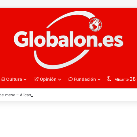
2
Cultura
Opinión
Fundación
Alicante
 de mesa – Alicante celebra la llamada de Ángel Buendía a la selección e