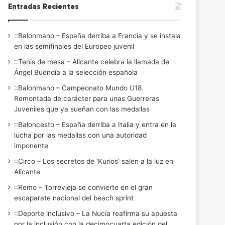
Entradas Recientes
::Balonmano – España derriba a Francia y se instala
en las semifinales del Europeo juvenil
::Tenis de mesa – Alicante celebra la llamada de
Ángel Buendía a la selección española
::Balonmano – Campeonato Mundo U18.
Remontada de carácter para unas Guerreras
Juveniles que ya sueñan con las medallas
::Baloncesto – España derriba a Italia y entra en la
lucha por las medallas con una autoridad
imponente
::Circo – Los secretos de ‘Kurios’ salen a la luz en
Alicante
::Remo – Torrevieja se convierte en el gran
escaparate nacional del beach sprint
::Deporte inclusivo – La Nucía reafirma su apuesta
por la inclusión con la decimocuarta edición del