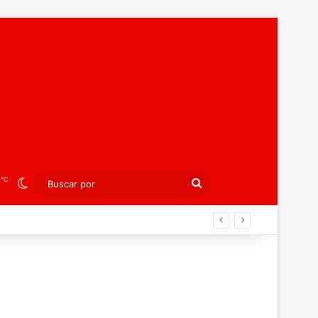
℃
8
Switch skin
Buscar
por
spañola