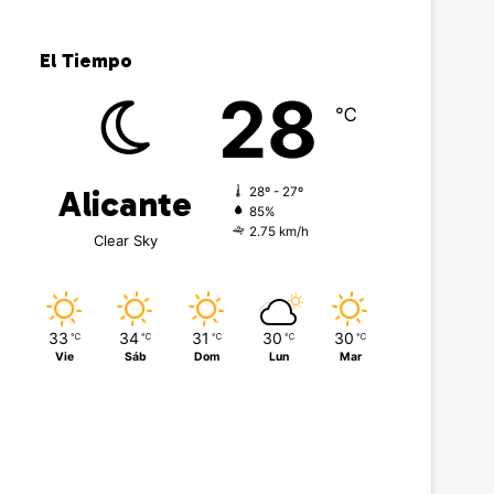
El Tiempo
28
℃
Alicante
28º - 27º
85%
2.75 km/h
Clear Sky
33
34
31
30
30
℃
℃
℃
℃
℃
Vie
Sáb
Dom
Lun
Mar