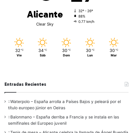
Alicante
32º - 26º
88%
0.77 km/h
Clear Sky
32
34
30
30
30
℃
℃
℃
℃
℃
Vie
Sáb
Dom
Lun
Mar
Entradas Recientes
::Waterpolo – España arrolla a Países Bajos y peleará por el
título europeo júnior en Oeiras
::Balonmano – España derriba a Francia y se instala en las
semifinales del Europeo juvenil
::Tenis de mesa – Alicante celebra la llamada de Ángel Buendía