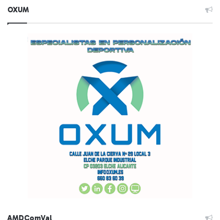
OXUM
AMDComVal