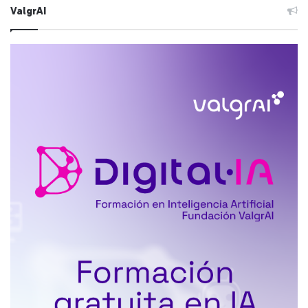
ValgrAI