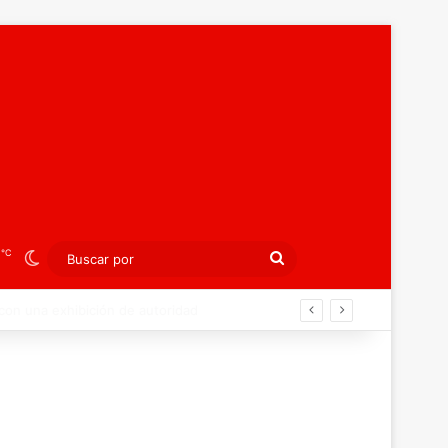
℃
3
Switch skin
Buscar
por
ibición colectiva ante Georgia