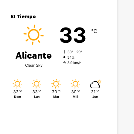
El Tiempo
33
℃
Alicante
33º - 29º
54%
3.9 km/h
Clear Sky
33
33
30
30
31
℃
℃
℃
℃
℃
Dom
Lun
Mar
Mié
Jue