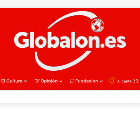
3
Cultura
Opinión
Fundación
Alicante
oncesto – Eurobasket U16. España acelera hacia los octavos tras una exh