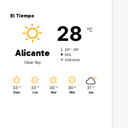
El Tiempo
28
℃
Alicante
33º - 26º
55%
3.69 km/h
Clear Sky
33
33
30
30
31
℃
℃
℃
℃
℃
Dom
Lun
Mar
Mié
Jue