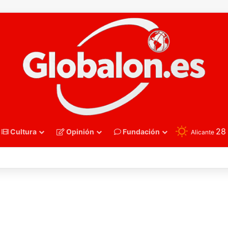
2
Cultura
Opinión
Fundación
Alicante
oncesto – Eurobasket U16. España acelera hacia los octavos tras una exh