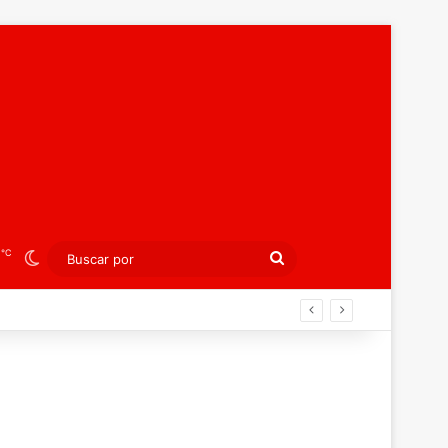
℃
8
Switch skin
Buscar
por
ibición colectiva ante Georgia