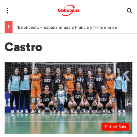
Menú
B
::Baloncesto – España arrasa a Francia y firma una de las mayores exhibiciones de la historia para conquistar el oro europeo U18
Castro
Futbol Sala