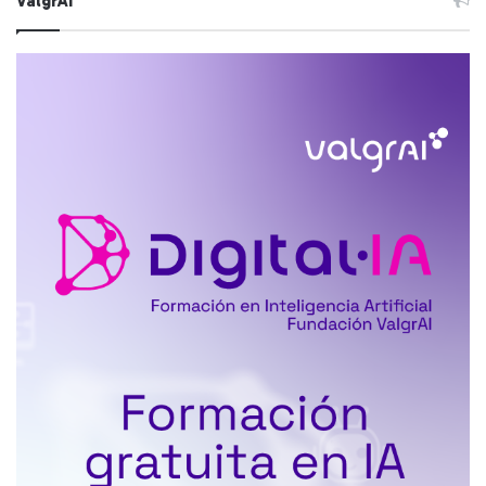
ValgrAI