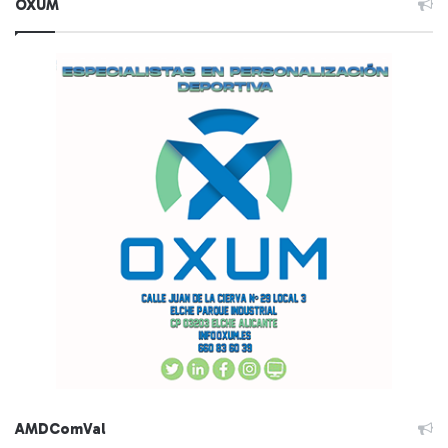
OXUM
AMDComVal