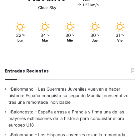
1.22 km/h
Clear Sky
32
34
30
30
31
℃
℃
℃
℃
℃
Lun
Mar
Mié
Jue
Vie
Entradas Recientes
::Balonmano – Las Guerreras Juveniles vuelven a hacer
historia: España conquista su segundo Mundial consecutivo
tras una remontada inolvidable
::Baloncesto – España arrasa a Francia y firma una de las
mayores exhibiciones de la historia para conquistar el oro
europeo U18
::Balonmano – Los Hispanos Juveniles rozan la remontada,