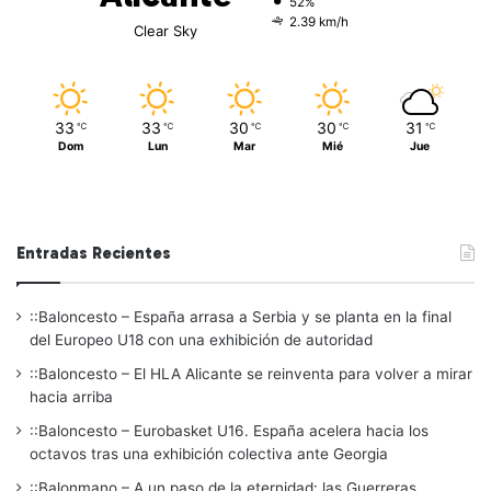
52%
2.39 km/h
Clear Sky
33
33
30
30
31
℃
℃
℃
℃
℃
Dom
Lun
Mar
Mié
Jue
Entradas Recientes
::Baloncesto – España arrasa a Serbia y se planta en la final
del Europeo U18 con una exhibición de autoridad
::Baloncesto – El HLA Alicante se reinventa para volver a mirar
hacia arriba
::Baloncesto – Eurobasket U16. España acelera hacia los
octavos tras una exhibición colectiva ante Georgia
::Balonmano – A un paso de la eternidad: las Guerreras