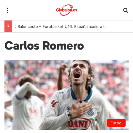
Menú
B
::Baloncesto – Eurobasket U16. España acelera hacia los octavos tras una exhibición colectiva ante Georgia
Carlos Romero
Futbol