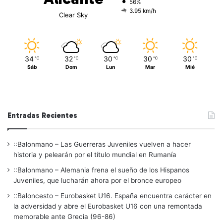
56%
3.95 km/h
Clear Sky
34
32
30
30
30
℃
℃
℃
℃
℃
Sáb
Dom
Lun
Mar
Mié
Entradas Recientes
::Balonmano – Las Guerreras Juveniles vuelven a hacer
historia y pelearán por el título mundial en Rumanía
::Balonmano – Alemania frena el sueño de los Hispanos
Juveniles, que lucharán ahora por el bronce europeo
::Baloncesto – Eurobasket U16. España encuentra carácter en
la adversidad y abre el Eurobasket U16 con una remontada
memorable ante Grecia (96-86)