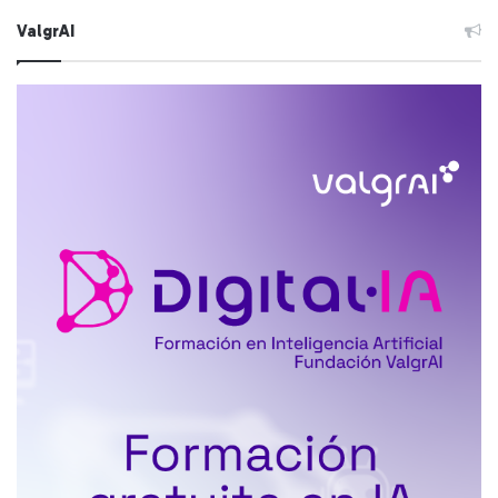
ValgrAI