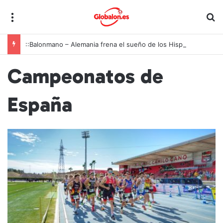
Menú
B
::Balonmano – Alemania frena el sueño de los Hispanos Juveniles, que lucharán ahora por el bronce europeo
Campeonatos de
España