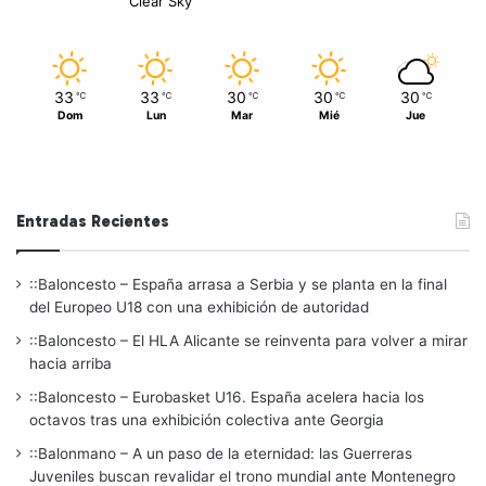
Clear Sky
33
33
30
30
30
℃
℃
℃
℃
℃
Dom
Lun
Mar
Mié
Jue
Entradas Recientes
::Baloncesto – España arrasa a Serbia y se planta en la final
del Europeo U18 con una exhibición de autoridad
::Baloncesto – El HLA Alicante se reinventa para volver a mirar
hacia arriba
::Baloncesto – Eurobasket U16. España acelera hacia los
octavos tras una exhibición colectiva ante Georgia
::Balonmano – A un paso de la eternidad: las Guerreras
Juveniles buscan revalidar el trono mundial ante Montenegro