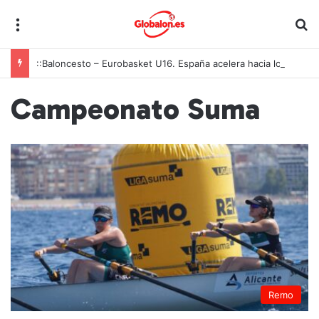
Menú
B
::Baloncesto – Eurobasket U16. España acelera hacia los octavos tras una exhibición colectiva ante Georgia
Campeonato Suma
Remo