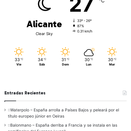
27
℃
Alicante
33º - 26º
87%
0.31 km/h
Clear Sky
33
34
31
30
30
℃
℃
℃
℃
℃
Vie
Sáb
Dom
Lun
Mar
Entradas Recientes
::Waterpolo – España arrolla a Países Bajos y peleará por el
título europeo júnior en Oeiras
::Balonmano – España derriba a Francia y se instala en las