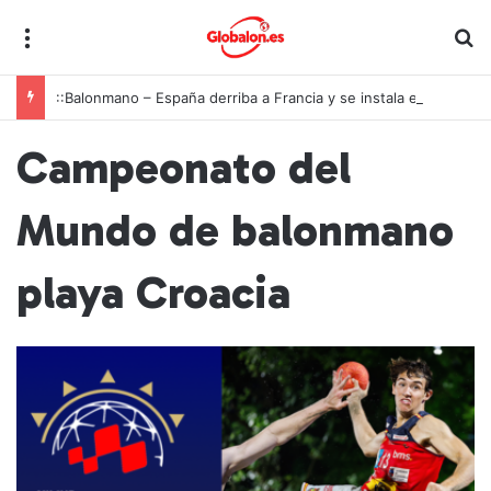
Menú
B
::Balonmano – España derriba a Francia y se instala en las semifinales del Europeo juvenil
Campeonato del
Mundo de balonmano
playa Croacia