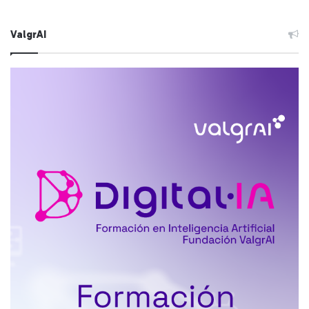
ValgrAI