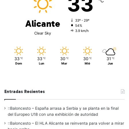
33
℃
Alicante
33º - 29º
54%
3.9 km/h
Clear Sky
33
33
30
30
31
℃
℃
℃
℃
℃
Dom
Lun
Mar
Mié
Jue
Entradas Recientes
::Baloncesto – España arrasa a Serbia y se planta en la final
del Europeo U18 con una exhibición de autoridad
::Baloncesto – El HLA Alicante se reinventa para volver a mirar