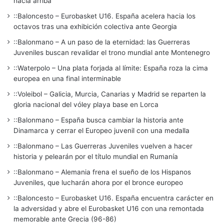
hacia arriba
::Baloncesto – Eurobasket U16. España acelera hacia los
octavos tras una exhibición colectiva ante Georgia
::Balonmano – A un paso de la eternidad: las Guerreras
Juveniles buscan revalidar el trono mundial ante Montenegro
::Waterpolo – Una plata forjada al límite: España roza la cima
europea en una final interminable
::Voleibol – Galicia, Murcia, Canarias y Madrid se reparten la
gloria nacional del vóley playa base en Lorca
::Balonmano – España busca cambiar la historia ante
Dinamarca y cerrar el Europeo juvenil con una medalla
::Balonmano – Las Guerreras Juveniles vuelven a hacer
historia y pelearán por el título mundial en Rumanía
::Balonmano – Alemania frena el sueño de los Hispanos
Juveniles, que lucharán ahora por el bronce europeo
::Baloncesto – Eurobasket U16. España encuentra carácter en
la adversidad y abre el Eurobasket U16 con una remontada
memorable ante Grecia (96-86)