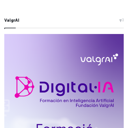
ValgrAI